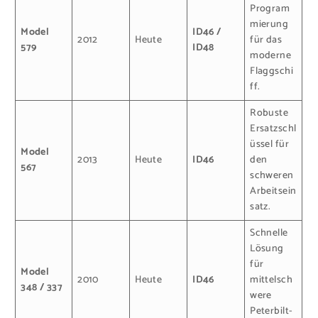
Program
mierung
Model
ID46 /
2012
Heute
für das
579
ID48
moderne
Flaggschi
ff.
Robuste
Ersatzschl
üssel für
Model
2013
Heute
ID46
den
567
schweren
Arbeitsein
satz.
Schnelle
Lösung
für
Model
2010
Heute
ID46
mittelsch
348 / 337
were
Peterbilt-