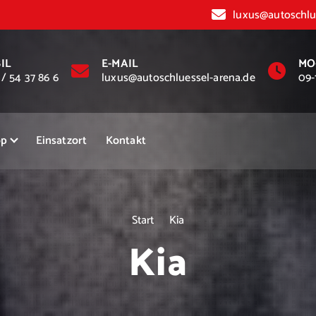
luxus@autoschlu
IL
E-MAIL
MO
 / 54 37 86 6
luxus@autoschluessel-arena.de
09-
op
Einsatzort
Kontakt
Start
Kia
Kia