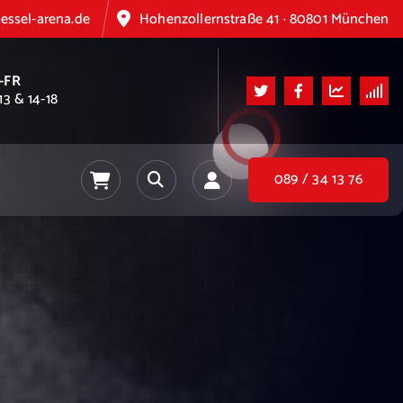
essel-arena.de
Hohenzollernstraße 41 · 80801 München
-FR
13 & 14-18