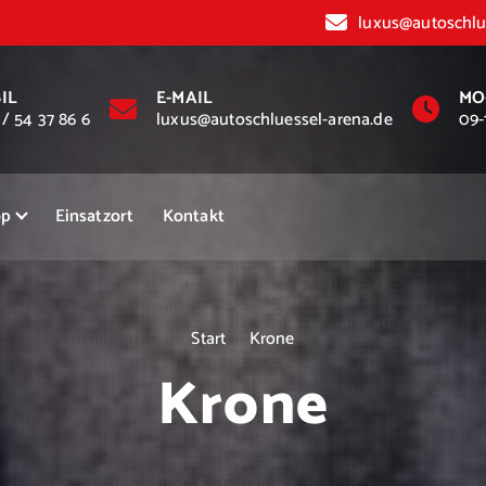
luxus@autoschlu
IL
E-MAIL
MO
 / 54 37 86 6
luxus@autoschluessel-arena.de
09-
op
Einsatzort
Kontakt
Start
Krone
Krone